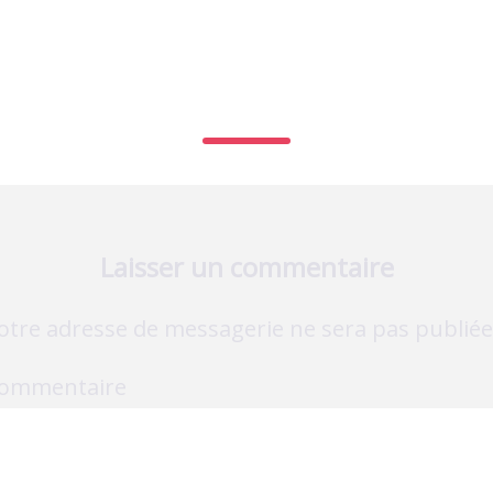
LOGO-ANGELCARE
Laisser un commentaire
otre adresse de messagerie ne sera pas publiée
ommentaire