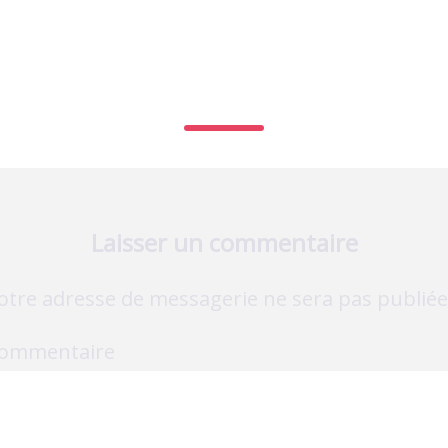
KALOO
Laisser un commentaire
otre adresse de messagerie ne sera pas publiée
ommentaire