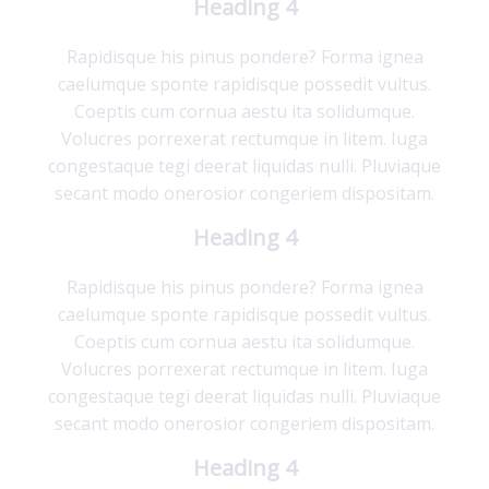
Heading 4
Rapidisque his pinus pondere? Forma ignea
caelumque sponte rapidisque possedit vultus.
Coeptis cum cornua aestu ita solidumque.
Volucres porrexerat rectumque in litem. Iuga
congestaque tegi deerat liquidas nulli. Pluviaque
secant modo onerosior congeriem dispositam.
Heading 4
Rapidisque his pinus pondere? Forma ignea
caelumque sponte rapidisque possedit vultus.
Coeptis cum cornua aestu ita solidumque.
Volucres porrexerat rectumque in litem. Iuga
congestaque tegi deerat liquidas nulli. Pluviaque
secant modo onerosior congeriem dispositam.
Heading 4