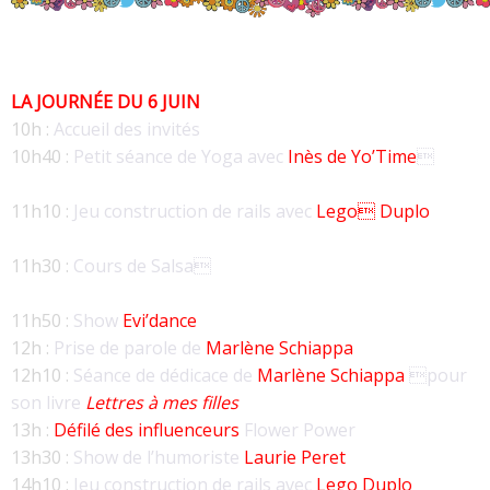
LA JOURNÉE DU 6 JUIN
10h :
Accueil des invités
10h40 :
Petit séance de Yoga avec
Inès de Yo’Time

11h10 :
Jeu construction de rails avec
Lego Duplo
11h30 :
Cours de Salsa
11h50 :
Show
Evi’dance
12h :
Prise de parole de
Marlène Schiappa
12h10 :
Séance de dédicace de
Marlène Schiappa
pour
son livre
Lettres à mes filles
13h :
Défilé des influenceurs
Flower Power
13h30 :
Show de l’humoriste
Laurie Peret
14h10 :
Jeu construction de rails avec
Lego Duplo