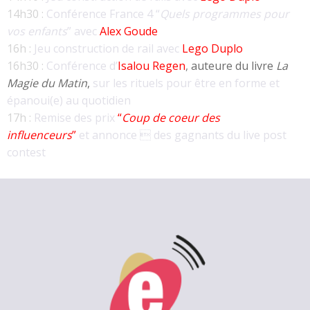
14h30 :
Conférence France 4 “
Quels programmes pour
vos enfants
” avec
Alex Goude
16h :
Jeu construction de rail avec
Lego Duplo
16h30 :
Conférence d’
Isalou Regen
,
auteure du livre
La
Magie du Matin
,
sur les rituels pour être en forme et
épanoui(e) au quotidien
17h :
Remise des prix
“
Coup de coeur des
influenceurs
”
et annonce  des gagnants du live post
contest
2