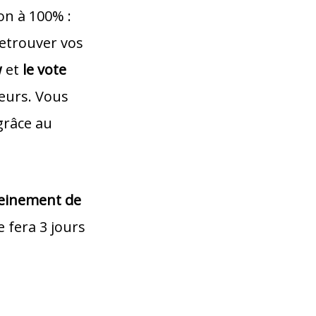
lon à 100% :
retrouver vos
w
et
le vote
eurs. Vous
grâce au
leinement de
e fera 3 jours